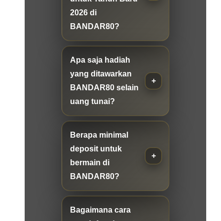
2026 di
BANDAR80?
Apa saja hadiah
yang ditawarkan
BANDAR80 selain
uang tunai?
Berapa minimal
deposit untuk
bermain di
BANDAR80?
Bagaimana cara