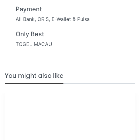
Payment
All Bank, QRIS, E-Wallet & Pulsa
Only Best
TOGEL MACAU
You might also like