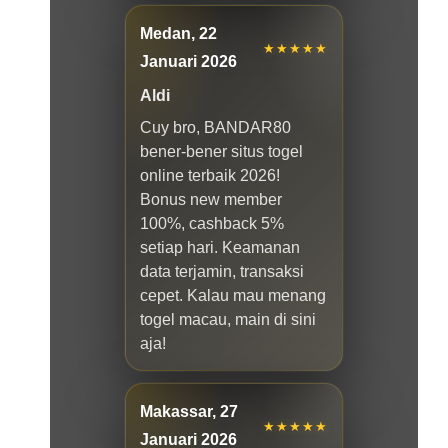
Medan, 22
★★★★★
Januari 2026
Aldi
Cuy bro, BANDAR80
bener-bener situs togel
online terbaik 2026!
Bonus new member
100%, cashback 5%
setiap hari. Keamanan
data terjamin, transaksi
cepet. Kalau mau menang
togel macau, main di sini
aja!
Makassar, 27
★★★★★
Januari 2026