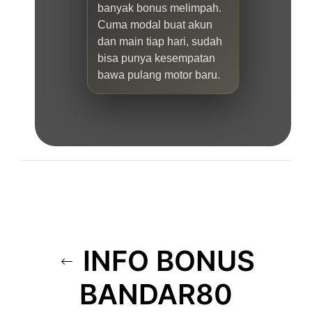
banyak bonus melimpah.
Cuma modal buat akun
dan main tiap hari, sudah
bisa punya kesempatan
bawa pulang motor baru.
INFO BONUS
BANDAR80