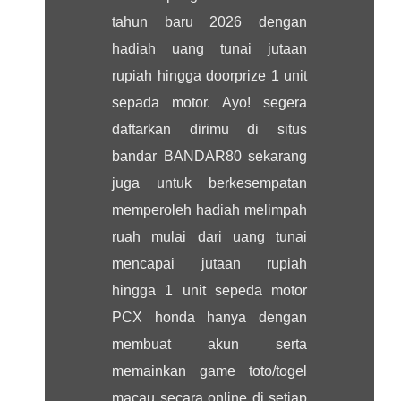
tahun baru 2026 dengan
hadiah uang tunai jutaan
rupiah hingga doorprize 1 unit
sepada motor. Ayo! segera
daftarkan dirimu di situs
bandar BANDAR80 sekarang
juga untuk berkesempatan
memperoleh hadiah melimpah
ruah mulai dari uang tunai
mencapai jutaan rupiah
hingga 1 unit sepeda motor
PCX honda hanya dengan
membuat akun serta
memainkan game toto/togel
macau secara online di setiap